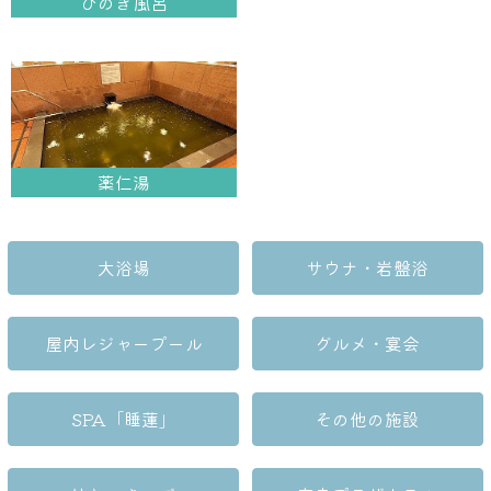
ひのき風呂
薬仁湯
大浴場
サウナ・岩盤浴
屋内レジャープール
グルメ・宴会
SPA「睡蓮」
その他の施設