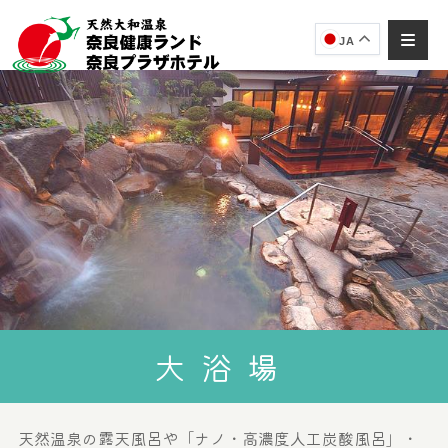
JA
奈良健康ランド
AIコンシェルジュ
オンライン
奈良健康ランド AIコンシェルジュです。
ご質問をお伺いします。
大浴場
天然温泉の露天風呂や「ナノ・高濃度人工炭酸風呂」・