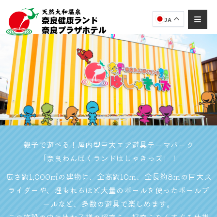
JA
奈良健康ランド
AIコンシェルジュ
オンライン
奈良健康ランド AIコンシェルジュです。
ご質問をお伺いします。
親子で遊べる！屋内型巨大エア遊具テーマパーク
「奈良わんぱくランドはしゃきっズ」！
広さ約1,000㎡の建物に、全高約10ｍ、全長約8ｍの巨大ス
ライダーや、埋もれるほど大量のボールを使ったボールプ
ールなど、多数の遊具で楽しめます。