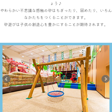
ょう♪
やわらかい不思議な感触の砂はちぎったり、固めたり、いろん
なかたちをつくることができます。
砂遊びは子供の創造心を豊かにすることが期待されます。
大浴場
サウナ・岩盤浴
屋内レジャープール
グルメ
奈良わんぱくランド
ボディケア
はしゃきっズ