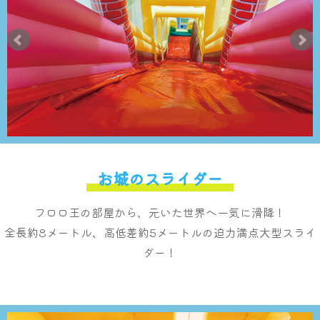
お城のスライダー
フロロ王の部屋から、元いた世界へ一気に滑降！
全長約8メートル、高低差約5メートルの迫力満点大型スライ
ダー！