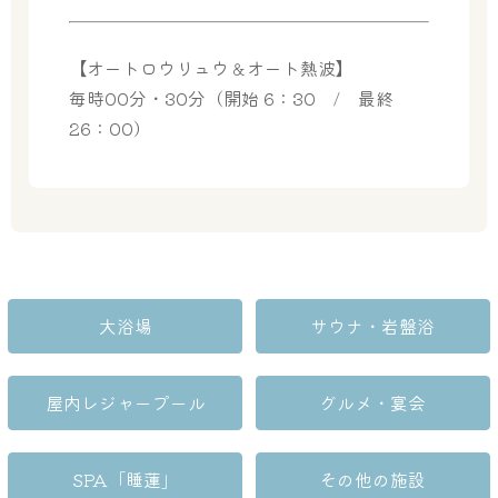
【オートロウリュウ＆オート熱波】
毎時00分・30分（開始 6：30 / 最終
26：00）
大浴場
サウナ・岩盤浴
大浴場
サウナ・岩盤浴
屋内レジャープール
グルメ
屋内レジャープール
グルメ・宴会
奈良わんぱくランド
ボディケア
SPA「睡蓮」
その他の施設