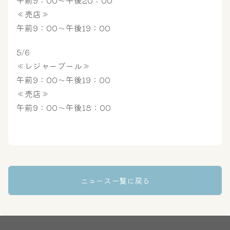
午前9：00～午後20：00
≪売店≫
午前9：00～午後19：00
5/6
≪レジャープール≫
午前9：00～午後19：00
大浴場
サウナ・岩盤浴
≪売店≫
午前9：00～午後18：00
屋内レジャープール
グルメ
奈良わんぱくランド
ボディケア
ニュース一覧に戻る
はしゃきっズ