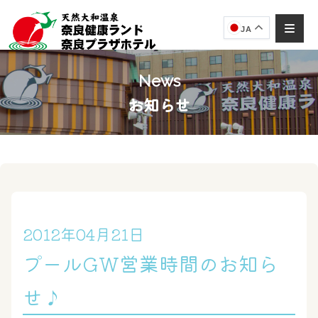
JA
News
お知らせ
奈良健康ランド
AIコンシェルジュ
オンライン
奈良健康ランド AIコンシェルジュです。
ご質問をお伺いします。
2012年04月21日
プールGW営業時間のお知ら
せ♪