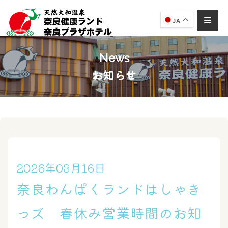
JA
News
お知らせ
奈良健康ランド
AIコンシェルジュ
オンライン
奈良健康ランド AIコンシェルジュです。
ご質問をお伺いします。
2026年03月16日
奈良わんぱくランドはしゃき
っズ 春休み営業時間のお知