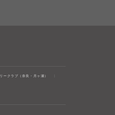
奈良健康ランド
トリークラブ（奈良・月ヶ瀬）
AIコンシェルジュ
オンライン
奈良健康ランド AIコンシェルジュです。
ご質問をお伺いします。