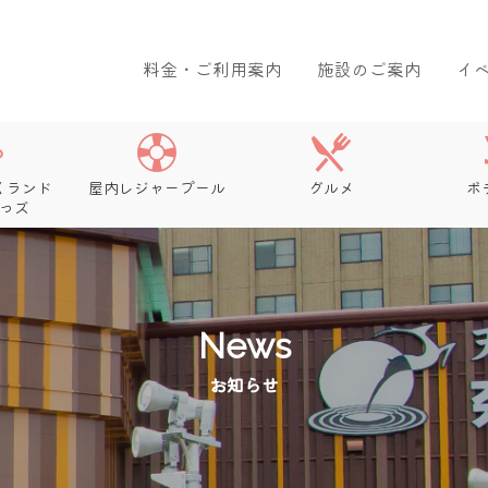
料金・ご利用案内
施設のご案内
イ
くランド
屋内レジャープール
グルメ
ボ
っズ
News
お知らせ