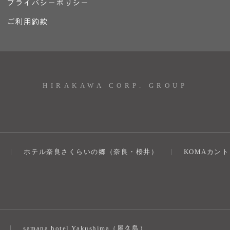
プライバシーポリシー
ご利用約款
HIRAKAWA CORP. GROUP
ホテル奈良さくらいの郷（奈良・桜井）
KOMAカン
）
samana hotel Yakushima（屋久島）