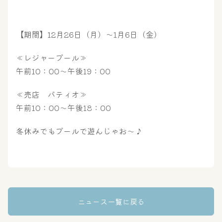
【期間】12月26日（月）～1月6日（金）
≪レジャープール≫
午前10：00～午後19：00
≪売店 パティオ≫
午前10：00～午後18：00
冬休みでもプールで遊んじゃお～♪
ニュース一覧に戻る
大浴場
サウナ・岩盤浴