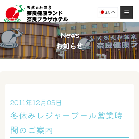
JA
News
お知らせ
奈良健康ランド
AIコンシェルジュ
オンライン
奈良健康ランド AIコンシェルジュです。
ご質問をお伺いします。
2011年12月05日
冬休みレジャープール営業時
間のご案内