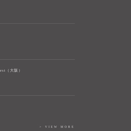
奈良健康ランド AIコンシェルジュです。
ご質問をお伺いします。
iJest（大阪）
> VIEW MORE