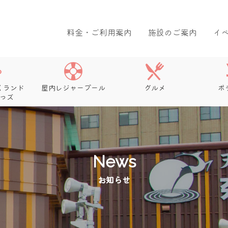
料金・ご利用案内
施設のご案内
イ
くランド
屋内レジャープール
グルメ
ボ
っズ
News
お知らせ