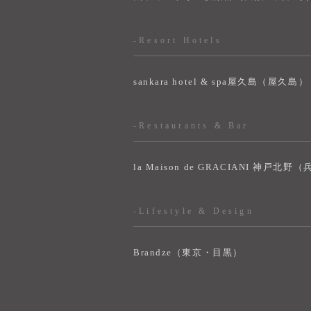
-Resort Hotels
sankara hotel & spa屋久島（屋久島）
-Restaurants & Bar
la Maison de GRACIANI 神戸北野
-Lifestyle & Design
Brandze（東京・目黒）