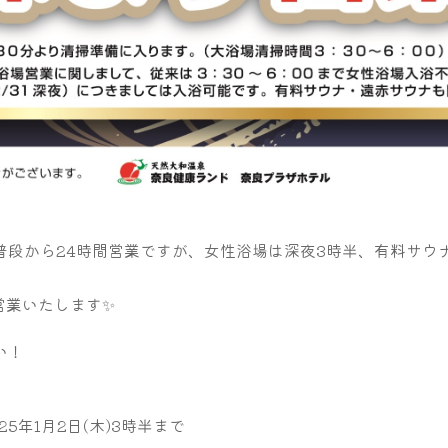
普段から24時間営業ですが、女性浴場は深夜3時半、有料サウ
ト営業いたします✨
い！
025年1月2日(木)3時半まで