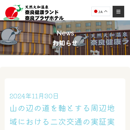
JA
News
お知らせ
奈良健康ランド
AIコンシェルジュ
オンライン
奈良健康ランド AIコンシェルジュです。
ご質問をお伺いします。
2024年11月30日
山の辺の道を軸とする周辺地
域における二次交通の実証実