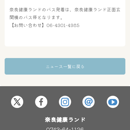
奈良健康ランドのバス発着は、奈良健康ランド正面玄
奈良わんぱくランド
ボディケア
関横のバス停となります。
はしゃきっズ
【お問い合わせ】06-4301-4985
その他施設
ご宿泊
ニュース一覧に戻る
奈良健康ランド
0743-64-1126