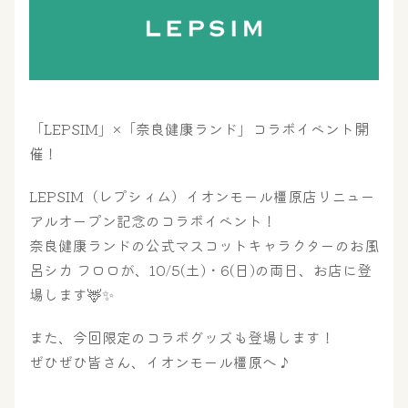
「LEPSIM」×「奈良健康ランド」コラボイベント開
催！
LEPSIM（レプシィム）イオンモール橿原店リニュー
アルオープン記念のコラボイベント！
大浴場
サウナ・岩盤浴
奈良健康ランドの公式マスコットキャラクターのお風
呂シカ フロロが、10/5(土)・6(日)の両日、お店に登
場します🦌✨
屋内レジャープール
グルメ
また、今回限定のコラボグッズも登場します！
ぜひぜひ皆さん、イオンモール橿原へ♪
奈良わんぱくランド
ボディケア