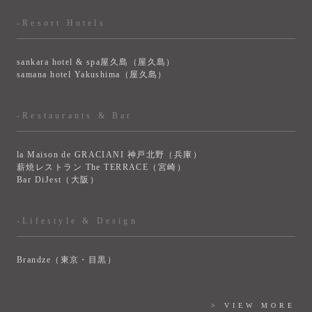
-Resort Hotels
sankara hotel & spa屋久島（屋久島）
samana hotel Yakushima（屋久島）
-Restaurants & Bar
la Maison de GRACIANI 神戸北野（兵庫）
薪焼レストラン The TERRACE（宮崎）
Bar DiJest（大阪）
-Lifestyle & Design
Brandze（東京・目黒）
> VIEW MORE