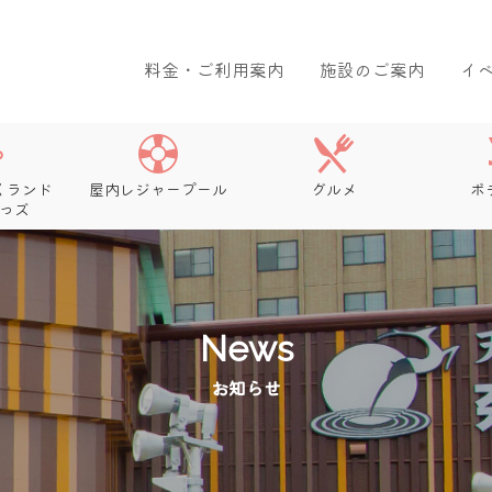
料金・ご利用案内
施設のご案内
イ
くランド
屋内レジャープール
グルメ
ボ
っズ
News
お知らせ