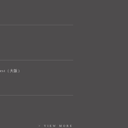
オンライン
奈良健康ランド AIコンシェルジュです。
ご質問をお伺いします。
iJest（大阪）
> VIEW MORE