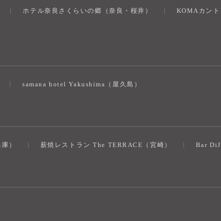
ホテル奈良さくらいの郷（奈良・桜井）
KOMAカン
）
samana hotel Yakushima（屋久島）
（兵庫）
薪焼レストラン The TERRACE（宮崎）
Bar D