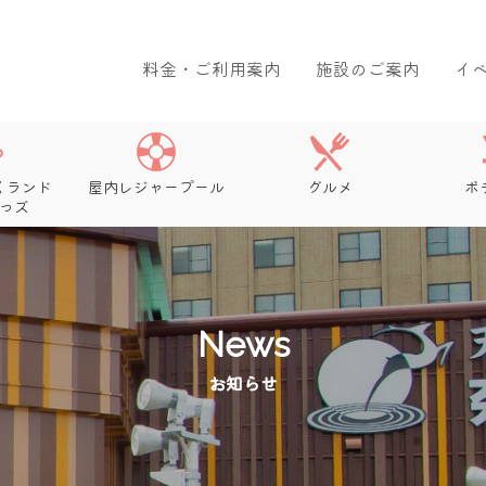
料金・ご利用案内
施設のご案内
イ
くランド
屋内レジャープール
グルメ
ボ
っズ
News
お知らせ