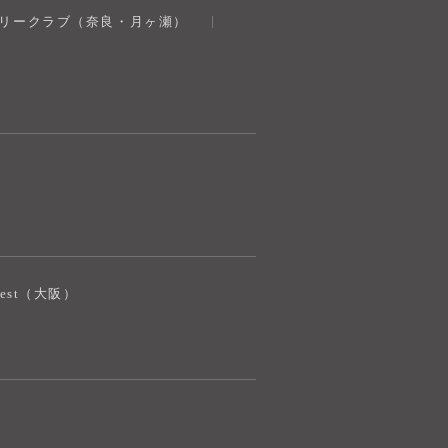
奈良健康ランド
トリークラブ（奈良・月ヶ瀬）
AIコンシェルジュ
オンライン
奈良健康ランド AIコンシェルジュです。
ご質問をお伺いします。
iJest（大阪）