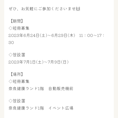
ぜひ、お気軽にご参加くださいませ🙌
【期間】
◇短冊募集
2023年6月24日(土)～6月29日(木) 11：00～17：
大浴場
サウナ・岩盤浴
30
◇笹設置
屋内レジャープール
グルメ
2023年7月1日(土)～7月9日(日)
【場所】
◇短冊募集
奈良わんぱくランド
ボディケア
奈良健康ランド1階 自動販売機前
はしゃきっズ
◇笹設置
奈良健康ランド1階 イベント広場
その他施設
ご宿泊