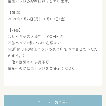
※缶バッジの配布は終了しています。
【期間】
屋内レジャープール
グルメ
2023年5月8日(月)～6月30日(金)
【内容】
奈良わんぱくランド
ボディケア
はしゃきっズ入場料 100円引き
はしゃきっズ
※缶バッジ1個につき2名様まで
※1回限り有効(缶バッジの裏に印をつけさせていただ
きます。)
※他の割引との併用不可
その他施設
ご宿泊
※受付の際に缶バッジをご提示ください。
ニュース一覧に戻る