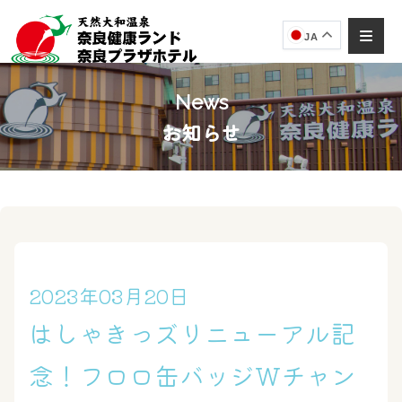
JA
News
お知らせ
奈良健康ランド
AIコンシェルジュ
オンライン
奈良健康ランド AIコンシェルジュです。
ご質問をお伺いします。
2023年03月20日
はしゃきっズリニューアル記
念！フロロ缶バッジWチャン