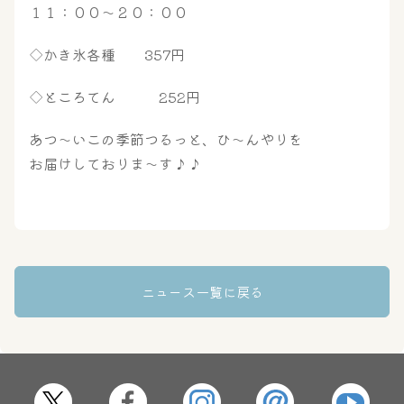
屋内レジャープール
グルメ
１１：００～２０：００
◇かき氷各種 357円
奈良わんぱくランド
ボディケア
◇ところてん 252円
はしゃきっズ
あつ～いこの季節つるっと、ひ～んやりを
お届けしておりま～す♪♪
その他施設
ご宿泊
ニュース一覧に戻る