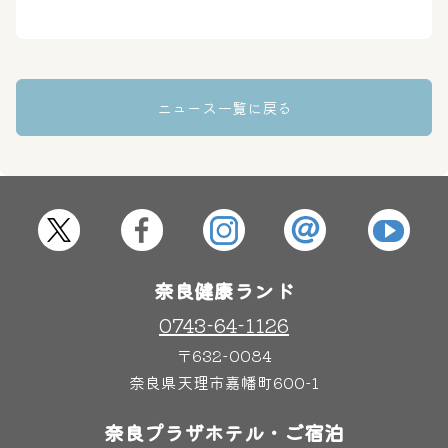
大浴場
サウナ・岩盤浴
ニュース一覧に戻る
屋内レジャープール
グルメ
奈良わんぱくランド
ボディケア
はしゃきっズ
奈良健康ランド
0743-64-1126
その他施設
ご宿泊
〒632-0084
奈良県天理市嘉幡町600-1
奈良プラザホテル・ご宿泊