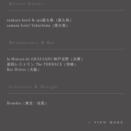
-Resort Hotels
sankara hotel & spa屋久島（屋久島）
samana hotel Yakushima（屋久島）
-Restaurants & Bar
la Maison de GRACIANI 神戸北野（兵庫）
薪焼レストラン The TERRACE（宮崎）
Bar DiJest（大阪）
-Lifestyle & Design
Brandze（東京・目黒）
> VIEW MORE