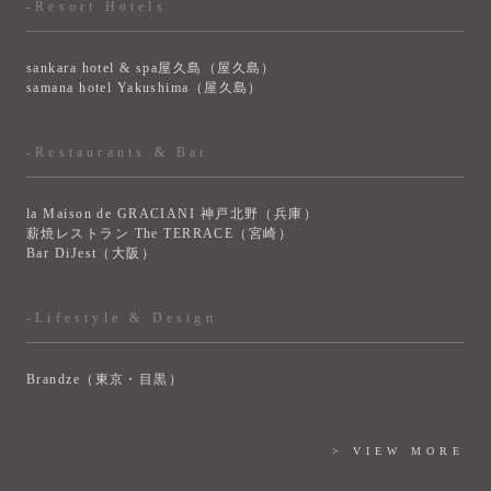
-Resort Hotels
sankara hotel & spa屋久島（屋久島）
samana hotel Yakushima（屋久島）
-Restaurants & Bar
la Maison de GRACIANI 神戸北野（兵庫）
薪焼レストラン The TERRACE（宮崎）
Bar DiJest（大阪）
-Lifestyle & Design
Brandze（東京・目黒）
> VIEW MORE