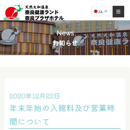
JA
News
お知らせ
奈良健康ランド
AIコンシェルジュ
オンライン
奈良健康ランド AIコンシェルジュです。
ご質問をお伺いします。
2020年12月22日
年末年始の入館料及び営業時
間について