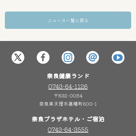
大浴場
サウナ・岩盤浴
ニュース一覧に戻る
屋内レジャープール
グルメ
奈良わんぱくランド
ボディケア
はしゃきっズ
奈良健康ランド
0743-64-1126
その他施設
ご宿泊
〒632-0084
奈良県天理市嘉幡町600-1
奈良プラザホテル・ご宿泊
0743-64-3555