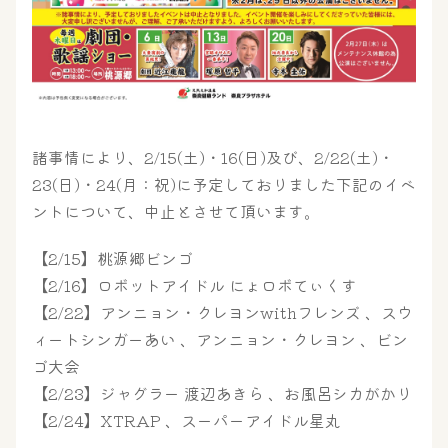
諸事情により、2/15(土)・16(日)及び、2/22(土)・
23(日)・24(月：祝)に予定しておりました下記のイベ
ントについて、中止とさせて頂います。
【2/15】桃源郷ビンゴ
【2/16】ロボットアイドル にょロボてぃくす
【2/22】アンニョン・クレヨンwithフレンズ 、スウ
大浴場
サウナ・岩盤浴
ィートシンガーあい 、アンニョン・クレヨン 、ビン
ゴ大会
【2/23】ジャグラー 渡辺あきら 、お風呂シカがかり
屋内レジャープール
グルメ
【2/24】XTRAP 、スーパーアイドル星丸