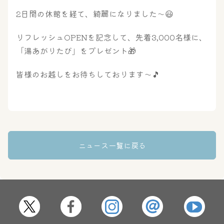
2日間の休館を経て、綺麗になりました～😃
リフレッシュOPENを記念して、先着3,000名様に、
「湯あがりたび」をプレゼント🎁
大浴場
サウナ・岩盤浴
皆様のお越しをお待ちしております～🎵
屋内レジャープール
グルメ
ニュース一覧に戻る
奈良わんぱくランド
ボディケア
はしゃきっズ
その他施設
ご宿泊