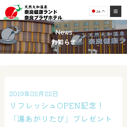
JA
News
お知らせ
奈良健康ランド
AIコンシェルジュ
オンライン
奈良健康ランド AIコンシェルジュです。
ご質問をお伺いします。
2019年02月22日
リフレッシュOPEN記念！
「湯あがりたび」プレゼント