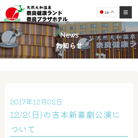
JA
News
お知らせ
奈良健康ランド
AIコンシェルジュ
オンライン
奈良健康ランド AIコンシェルジュです。
ご質問をお伺いします。
2017年12月02日
12/2(日)の吉本新喜劇公演に
ついて