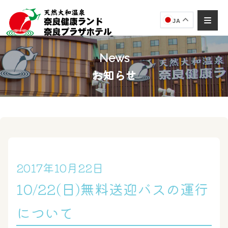
JA
News
お知らせ
奈良健康ランド
AIコンシェルジュ
オンライン
奈良健康ランド AIコンシェルジュです。
ご質問をお伺いします。
2017年10月22日
10/22(日)無料送迎バスの運行
について