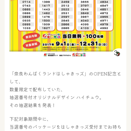
「奈良わんぱくランドはしゃきっズ」のOPEN記念と
して、
数量限定で配布していた、
抽選番号付オリジナルデザイン ハイチュウ。
その抽選結果を発表！
大浴場
サウナ・岩盤浴
下記対象期間中に、
当選番号のパッケージをはしゃきっズ受付までお持ち