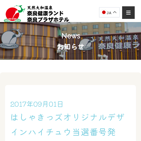
JA
News
お知らせ
奈良健康ランド
AIコンシェルジュ
オンライン
奈良健康ランド AIコンシェルジュです。
ご質問をお伺いします。
2017年09月01日
はしゃきっズオリジナルデザ
インハイチュウ当選番号発