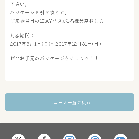
屋内レジャープール
グルメ
下さい。
パッケージと引き換えで、
ご来場当日の1DAYパスが1名様分無料に☆
奈良わんぱくランド
ボディケア
対象期間：
はしゃきっズ
2017年9月1日(金)～2017年12月31日(日)
ぜひお手元のパッケージをチェック！！
その他施設
ご宿泊
ニュース一覧に戻る