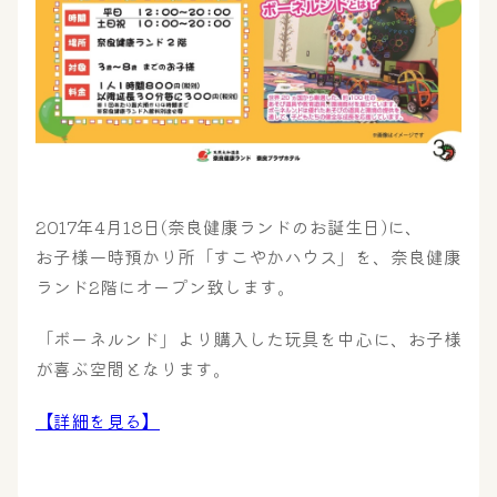
2017年4月18日(奈良健康ランドのお誕生日)に、
お子様一時預かり所「すこやかハウス」を、奈良健康
大浴場
サウナ・岩盤浴
ランド2階にオープン致します。
「ボーネルンド」より購入した玩具を中心に、お子様
屋内レジャープール
グルメ
が喜ぶ空間となります。
【詳細を見る】
奈良わんぱくランド
ボディケア
はしゃきっズ