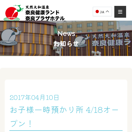
JA
News
お知らせ
奈良健康ランド
AIコンシェルジュ
オンライン
奈良健康ランド AIコンシェルジュです。
ご質問をお伺いします。
2017年04月10日
お子様一時預かり所 4/18オー
プン！