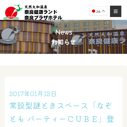
JA
News
お知らせ
奈良健康ランド
AIコンシェルジュ
オンライン
奈良健康ランド AIコンシェルジュです。
ご質問をお伺いします。
2017年01月13日
常設型謎ときスペース「なぞ
とも パーティーＣＵＢＥ」登