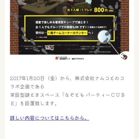
大浴場
サウナ・岩盤浴
2017年1月20日（金）から、株式会社ナムコとのコ
ラボ企画である
常設型謎ときスペース「なぞとも パーティーＣＵＢ
屋内レジャープール
グルメ
Ｅ」を設置致します。
詳しい内容についてはこちらから。
奈良わんぱくランド
ボディケア
はしゃきっズ