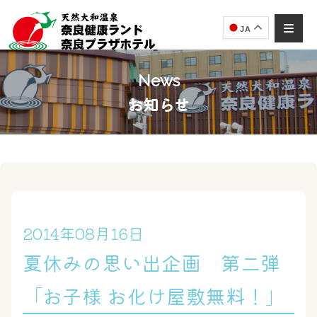
JA
News
お知らせ
奈良健康ランド
AIコンシェルジュ
オンライン
奈良健康ランド AIコンシェルジュです。
ご質問をお伺いします。
2014年08月16日
夏休みの思い出企画 第二弾
「お子様 お化け屋敷無料！」