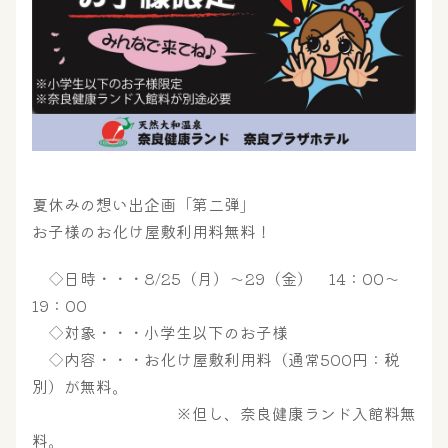
夏休みの想い出企画「第二弾」
お子様のお化け屋敷利用料無料！
◇日時・・・8/25（月）～29（金） 14：00～
19：00
大浴場
サウナ・岩盤浴
◇対象・・・小学生以下のお子様
◇内容・・・お化け屋敷利用料（通常500円：税
別）が無料。
屋内レジャープール
グルメ
※但し、奈良健康ランド入館料無
料。