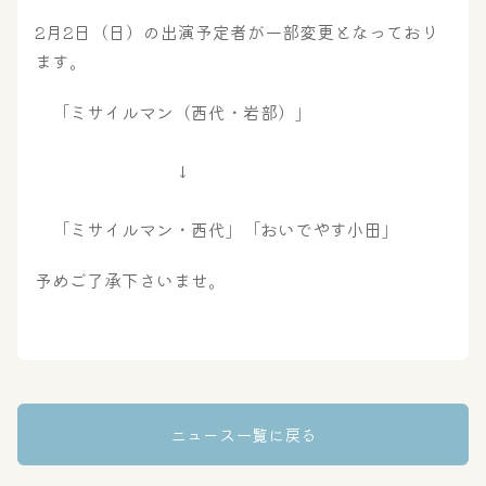
2月2日（日）の出演予定者が一部変更となっており
ます。
「ミサイルマン（西代・岩部）」
↓
大浴場
サウナ・岩盤浴
「ミサイルマン・西代」「おいでやす小田」
予めご了承下さいませ。
屋内レジャープール
グルメ
奈良わんぱくランド
ボディケア
はしゃきっズ
ニュース一覧に戻る