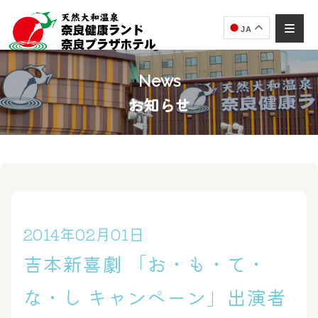
JA
News
お知らせ
奈良健康ランド
AIコンシェルジュ
オンライン
奈良健康ランド AIコンシェルジュです。
ご質問をお伺いします。
2014年02月01日
吉本新喜劇 「お・も・て・
な・し キャンペーン」出演者