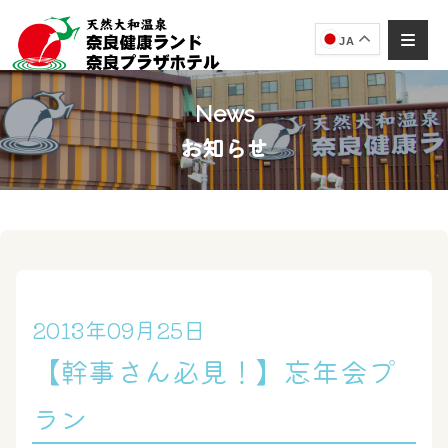
JA
News
お知らせ
奈良健康ランド
AIコンシェルジュ
オンライン
奈良健康ランド AIコンシェルジュです。
ご質問をお伺いします。
2013年09月25日
【幹事さん必見！】忘年会プ
ラン