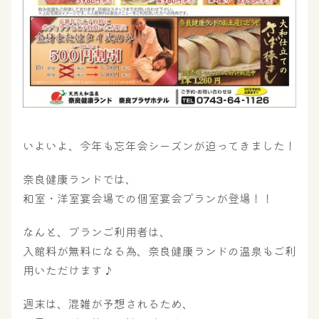
いよいよ、今年も忘年会シーズンが迫ってきました！
奈良健康ランドでは、
和室・洋室宴会場での個室宴会プランが登場！！
大浴場
サウナ・岩盤浴
なんと、プランご利用者は、
入館料が無料になる為、奈良健康ランドの温泉もご利
屋内レジャープール
グルメ
用いただけます♪
週末は、混雑が予想されるため、