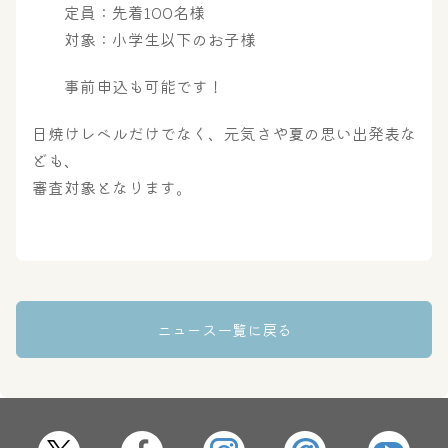
屋内レジャープール
グルメ
定員：先着100名様
対象：小学生以下のお子様
事前申込も可能です！
奈良わんぱくランド
ボディケア
はしゃきっズ
日焼けレベルだけでなく、元気さや夏の思い出発表な
ども、
審査対象となります。
その他施設
ご宿泊
ニュース一覧に戻る