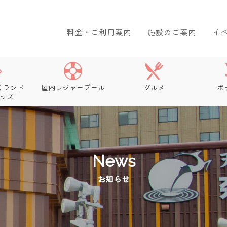
料金・ご利用案内
施設のご案内
イ
くランド
屋内レジャープール
グルメ
ボ
っズ
News
お知らせ