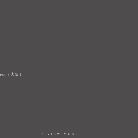
iJest（大阪）
> VIEW MORE