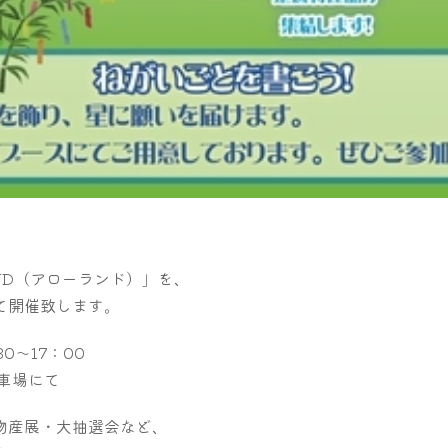
AND（アローランド）」を、
て開催致します。
0～17：00
車場にて
物産展・大抽選会など、