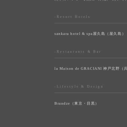
-Resort Hotels
sankara hotel & spa屋久島（屋久島）
-Restaurants & Bar
la Maison de GRACIANI 神戸北野
-Lifestyle & Design
Brandze（東京・目黒）