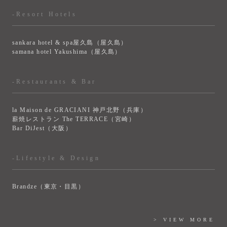
-Resort Hotels
sankara hotel & spa屋久島（屋久島）
samana hotel Yakushima（屋久島）
-Restaurants & Bar
la Maison de GRACIANI 神戸北野（兵庫）
薪焼レストラン The TERRACE（宮崎）
Bar DiJest（大阪）
-Lifestyle & Design
Brandze（東京・目黒）
> VIEW MORE