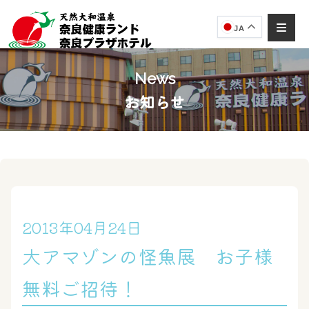
JA
News
お知らせ
奈良健康ランド
AIコンシェルジュ
オンライン
奈良健康ランド AIコンシェルジュです。
ご質問をお伺いします。
2013年04月24日
大アマゾンの怪魚展 お子様
無料ご招待！