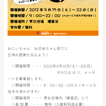
おじいちゃん おばあちゃん宛てに
日頃の感謝を伝えよう！
◇開催期間 ・・・ 2012年9月15日(土)～23(日)
※9/1(土)より、メッセ
大浴場
サウナ・岩盤浴
ージを募集致します。
◇開催時間 ・・・ 9：00～22：00(メッセージ入
浴木が浮かびます)
屋内レジャープール
グルメ
◇開催場所 ・・・ 男女浴場内「檜風呂」にて
◇参 加 費 ・・・ 無料（入館料別途必要）