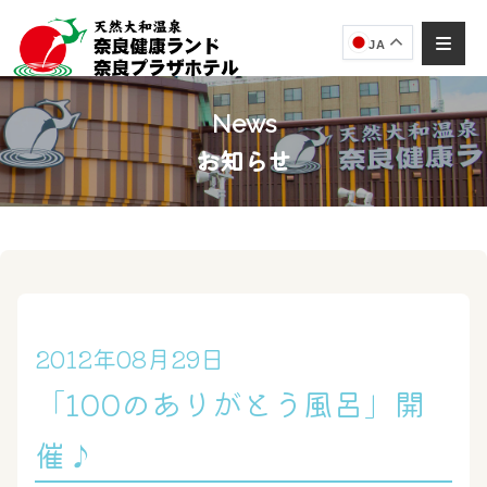
JA
News
お知らせ
奈良健康ランド
AIコンシェルジュ
オンライン
奈良健康ランド AIコンシェルジュです。
ご質問をお伺いします。
2012年08月29日
「100のありがとう風呂」開
催♪