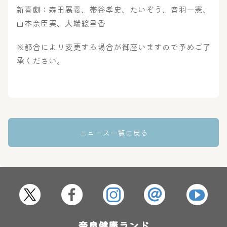
新喜劇：森田展義、帯谷孝史、たいぞう、音羽一憲、
山本奈臣実、大端絵里香
奈良わんぱくランド
ボディケア
※都合により変更する場合が御座いますので予めご了
はしゃきっズ
承ください。
その他施設
ご宿泊
ニュース一覧に戻る
奈良健康ランド