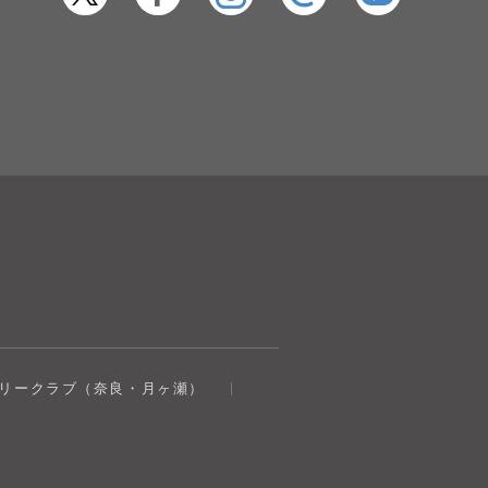
奈良健康ランド
トリークラブ（奈良・月ヶ瀬）
AIコンシェルジュ
オンライン
奈良健康ランド AIコンシェルジュです。