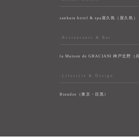
sankara hotel & spa屋久島（屋久島）
-Restaurants & Bar
la Maison de GRACIANI 神戸北野
-Lifestyle & Design
Brandze（東京・目黒）