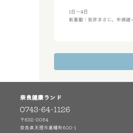
1日～4日
新喜劇：安井まさじ、中條健
奈良健康ランド
0743-64-1126
〒632-0084
奈良県天理市嘉幡町600-1