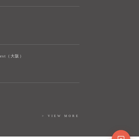
ご質問をお伺いします。
iJest（大阪）
> VIEW MORE