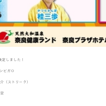
決定しました！
バンビガロ
大介（ストリーク）
青空