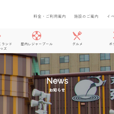
料金・ご利用案内
施設のご案内
イ
くランド
屋内レジャープール
グルメ
ボ
っズ
News
お知らせ