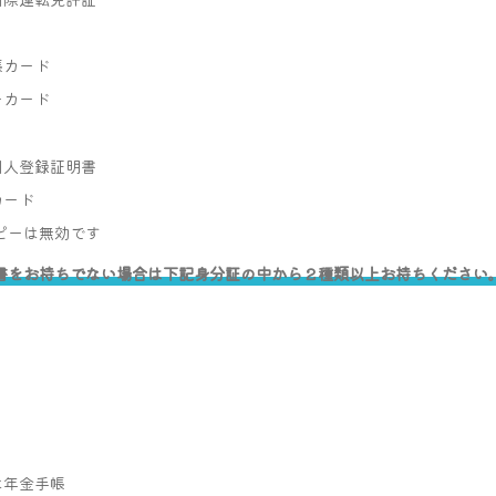
帳カード
ーカード
国人登録証明書
カード
ピーは無効です
書をお持ちでない場合は下記身分証の中から２種類以上お持ちください
は年金手帳