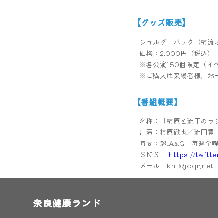
【グッズ販売】
ショルダーバック（柿流
価格：2,000円（税込）
※各公演150個限定（イ
※ご購入は来場者様、お
【番組概要】
名称：「柿原と流田
出演：柿原徹也／流田豊
時間：超!A&G+ 毎週金曜
ＳＮＳ：
https://twitt
メール：
knf@joqr.net
奈良健康ランド