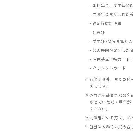
- 国民年金、厚生年金
- 共済年金または恩給
- 運転経歴証明書
- 社員証
- 学生証 (顔写真無しの
- 公の機関が発行した
- 住民基本台帳カード
- クレジットカード
有効期限外、またコピ
とします。
券面に記載されたお名
させていただく場合が
ください。
同伴者がいる方は、必
当日は入場時に混み合