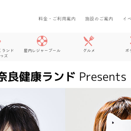
料金・ご利用案内
施設のご案内
イ
くランド
屋内レジャープール
グルメ
ボ
っズ