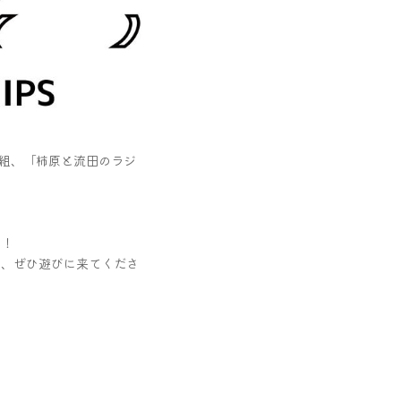
組、「柿原と流田のラジ
臨！
に、ぜひ遊びに来てくださ