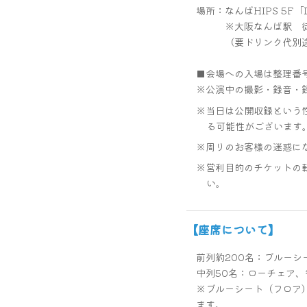
場所：なんばHIPS 5F「D
※大阪なんば駅 徒歩5分
（要ドリンク代別途¥
■会場への入場は整理番
公演中の撮影・録音・
当日は公開収録という
る可能性がございます
周りのお客様の迷惑に
営利目的のチケットの
い。
【座席について】
前列約200名：ブルーシ
中列50名：ローチェア
※ブルーシート（フロア
ます。