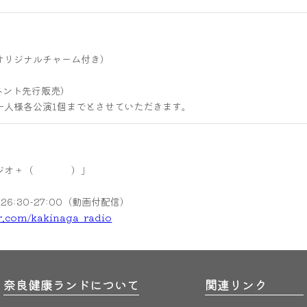
オリジナルチャーム付き）
ベント先行販売）
一人様各公演1個までとさせていただきます。
のラジオ＋（ ）」
26:30-27:00（動画付配信）
er.com/kakinaga_radio
奈良健康ランドについて
関連リンク