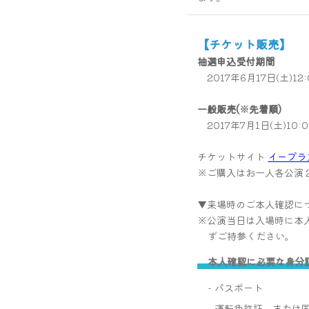
【チケット販売】
抽選申込受付期間
2017年6月17日(土)12:0
一般販売(※先着順)
2017年7月1日(土)10:
チケットサイト
イープラ
※ご購入はお一人各公演
▼来場時のご本人確認に
公演当日は入場時に本
ずご持参ください。
本人確認に必要な身分
- パスポート
- 運転免許証、または