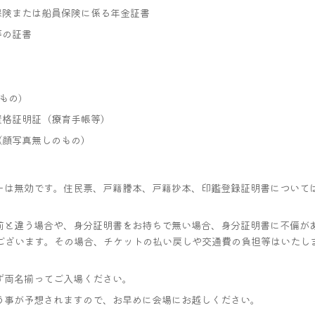
保険または船員保険に係る年金証書
等の証書
もの)
資格証明証（療育手帳等）
（顔写真無しのもの）
ーは無効です。住民票、戸籍謄本、戸籍抄本、印鑑登録証明書について
前と違う場合や、身分証明書をお持ちで無い場合、身分証明書に不備が
ございます。その場合、チケットの払い戻しや交通費の負担等はいたし
ず両名揃ってご入場ください。
う事が予想されますので、お早めに会場にお越しください。