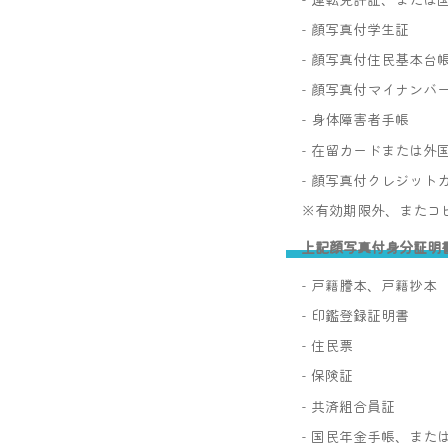
- 顔写真付学生証
- 顔写真付住民基本台
- 顔写真付マイナンバ
- 身体障害者手帳
- 在留カードまたは外
- 顔写真付クレジット
※有効期限外、またコ
上記顔写真付身分証明
- 戸籍謄本、戸籍抄本
- 印鑑登録証明書
- 住民票
- 保険証
- 共済組合員証
- 国民年金手帳、また