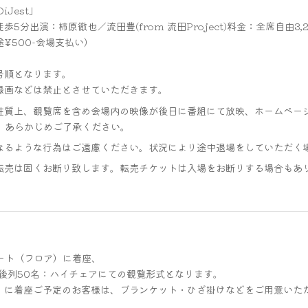
iJest」
出演：柿原徹也／流田豊(from 流田Project)料金：全席自由3,
500-会場支払い）
号順となります。
録画などは禁止とさせていただきます。
性質上、観覧席を含め会場内の映像が後日に番組にて放映、ホームペー
。あらかじめご了承ください。
なるような行為はご遠慮ください。状況により途中退場をしていただく
転売は固くお断り致します。転売チケットは入場をお断りする場合もあ
ート（フロア）に着座、
、後列50名：ハイチェアにての観覧形式となります。
）に着座ご予定のお客様は、ブランケット・ひざ掛けなどをご用意いた