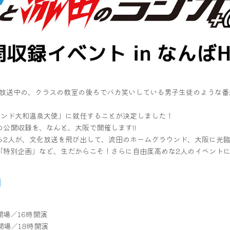
評放送中の、クラスの教室の後ろでバカ笑いしている男子生徒のような番
ランド大和温泉大使」に就任することが決定しました！
公開収録を、なんと、大阪で開催します!!
る2人が、文化放送を飛び出して、流田のホームグラウンド、大阪に光
「特別企画」など、生だからこそ！さらに自由度高めな2人のイベント
】
場／16時開演
場／18時開演