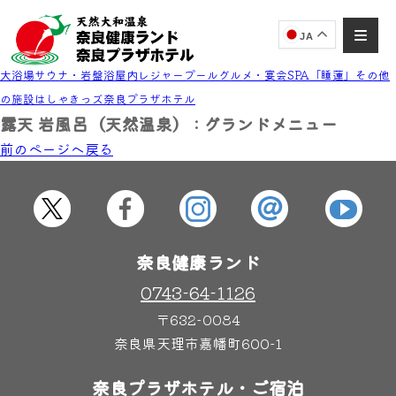
JA
大浴場
サウナ・岩盤浴
屋内レジャープール
グルメ・宴会
SPA「睡蓮」
その他
の施設
はしゃきっズ
奈良プラザホテル
露天 岩風呂（天然温泉） : グランドメニュー
前のページヘ戻る
奈良健康ランド
AIコンシェルジュ
オンライン
奈良健康ランド AIコンシェルジュです。
ご質問をお伺いします。
奈良健康ランド
0743-64-1126
〒632-0084
奈良県天理市嘉幡町600-1
奈良プラザホテル・ご宿泊