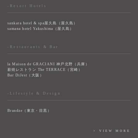
-Resort Hotels
sankara hotel & spa屋久島（屋久島）
samana hotel Yakushima（屋久島）
-Restaurants & Bar
la Maison de GRACIANI 神戸北野（兵庫）
薪焼レストラン The TERRACE（宮崎）
Bar DiJest（大阪）
-Lifestyle & Design
Brandze（東京・目黒）
> VIEW MORE