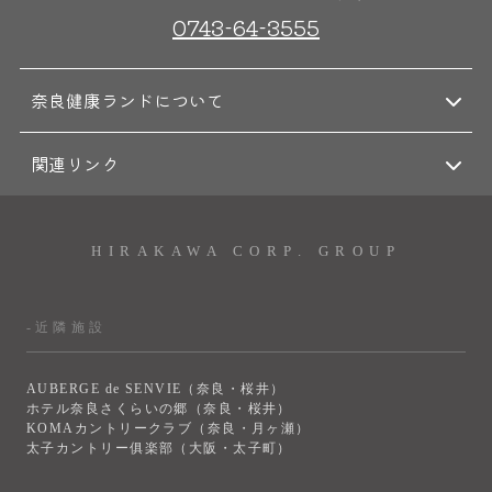
0743-64-3555
大浴場
サウナ・岩盤浴
奈良健康ランドについて
屋内レジャープール
グルメ
関連リンク
奈良わんぱくランド
ボディケア
HIRAKAWA CORP. GROUP
はしゃきっズ
-近隣施設
その他施設
ご宿泊
AUBERGE de SENVIE（奈良・桜井）
ホテル奈良さくらいの郷（奈良・桜井）
KOMAカントリークラブ（奈良・月ヶ瀬）
太子カントリー俱楽部（大阪・太子町）