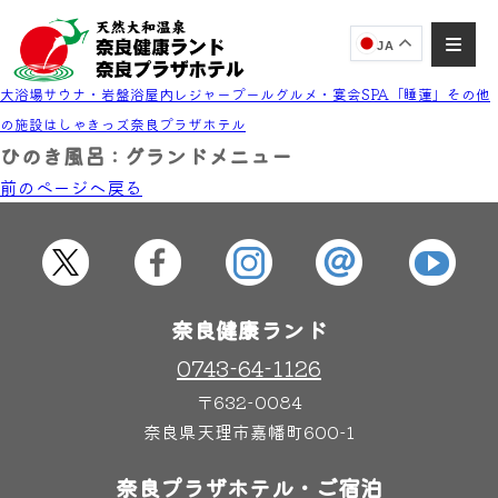
JA
大浴場
サウナ・岩盤浴
屋内レジャープール
グルメ・宴会
SPA「睡蓮」
その他
の施設
はしゃきっズ
奈良プラザホテル
ひのき風呂 : グランドメニュー
前のページヘ戻る
奈良健康ランド
AIコンシェルジュ
オンライン
奈良健康ランド AIコンシェルジュです。
ご質問をお伺いします。
奈良健康ランド
0743-64-1126
〒632-0084
奈良県天理市嘉幡町600-1
奈良プラザホテル・ご宿泊