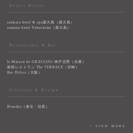
-Resort Hotels
sankara hotel & spa屋久島（屋久島）
samana hotel Yakushima（屋久島）
-Restaurants & Bar
la Maison de GRACIANI 神戸北野（兵庫）
薪焼レストラン The TERRACE（宮崎）
Bar DiJest（大阪）
-Lifestyle & Design
Brandze（東京・目黒）
> VIEW MORE