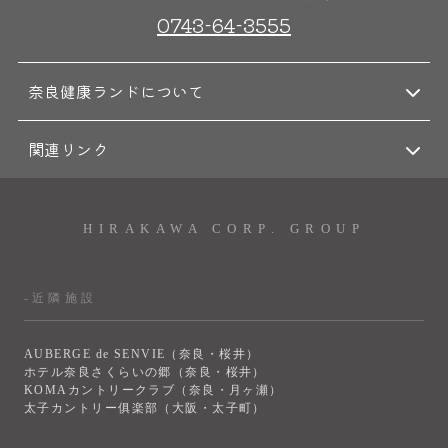
0743-64-3555
大浴場
サウナ・岩盤浴
奈良健康ランドについて
屋内レジャープール
グルメ
関連リンク
奈良わんぱくランド
ボディケア
HIRAKAWA CORP. GROUP
はしゃきっズ
-近隣施設
その他施設
ご宿泊
AUBERGE de SENVIE（奈良・桜井）
ホテル奈良さくらいの郷（奈良・桜井）
KOMAカントリークラブ（奈良・月ヶ瀬）
太子カントリー俱楽部（大阪・太子町）