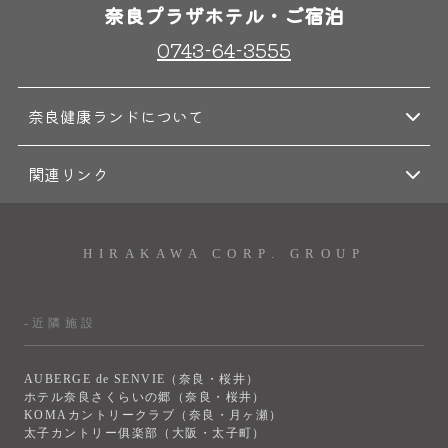
奈良プラザホテル・ご宿泊
0743-64-3555
奈良健康ランドについて
関連リンク
HIRAKAWA CORP. GROUP
-近隣施設
AUBERGE de SENVIE（奈良・桜井）
ホテル奈良さくらいの郷（奈良・桜井）
KOMAカントリークラブ（奈良・月ヶ瀬）
太子カントリー俱楽部（大阪・太子町）