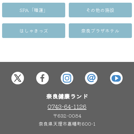
SPA「睡蓮」
その他の施設
大浴場
サウナ・岩盤浴
はしゃきっズ
奈良プラザホテル
屋内レジャープール
グルメ
奈良わんぱくランド
ボディケア
はしゃきっズ
奈良健康ランド
その他施設
ご宿泊
0743-64-1126
〒632-0084
奈良県天理市嘉幡町600-1