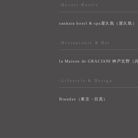
-Resort Hotels
sankara hotel & spa屋久島（屋久島）
-Restaurants & Bar
la Maison de GRACIANI 神戸北野
-Lifestyle & Design
Brandze（東京・目黒）