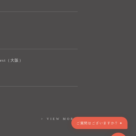
奈良健康ランド AIコンシェルジュです。
ご質問をお伺いします。
iJest（大阪）
> VIEW MORE