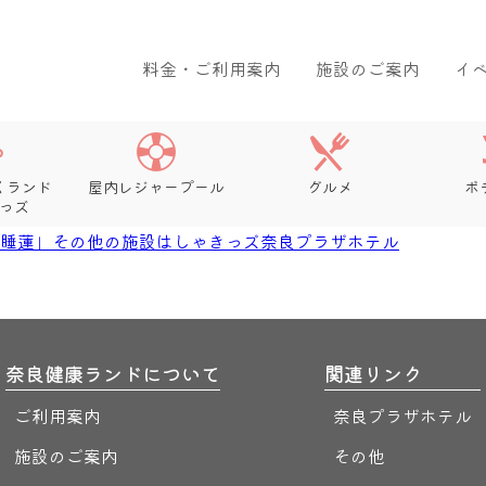
料金・ご利用案内
施設のご案内
イ
くランド
屋内レジャープール
グルメ
ボ
っズ
「睡蓮」
その他の施設
はしゃきっズ
奈良プラザホテル
奈良健康ランドについて
関連リンク
ご利用案内
奈良プラザホテル
施設のご案内
その他