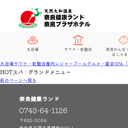
大浴場
サウナ・岩盤浴
奈良わんぱ
はしゃき
大浴場
サウナ・岩盤浴
屋内レジャープール
グルメ・宴会
SPA
HOTスパ : グランドメニュー
前のページヘ戻る
奈良健康ランド
0743-64-1126
〒632-0084
奈良県天理市嘉幡町600-1