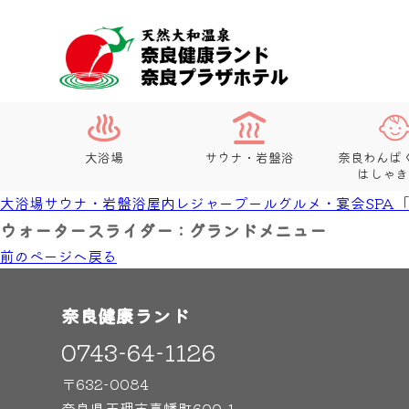
大浴場
サウナ・岩盤浴
奈良わんぱ
はしゃき
大浴場
サウナ・岩盤浴
屋内レジャープール
グルメ・宴会
SPA
ウォータースライダー : グランドメニュー
前のページヘ戻る
奈良健康ランド
0743-64-1126
〒632-0084
奈良県天理市嘉幡町600-1