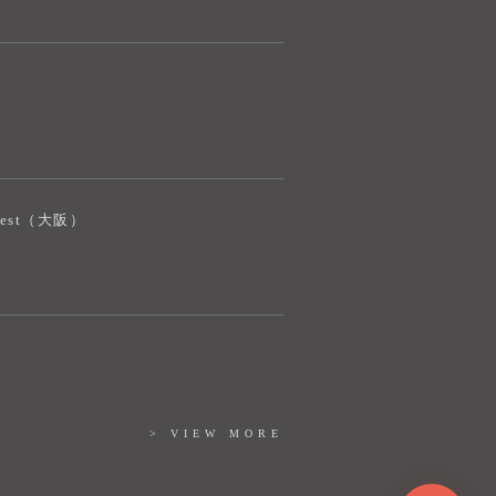
奈良健康ランド AIコンシェルジュです。
ご質問をお伺いします。
iJest（大阪）
> VIEW MORE