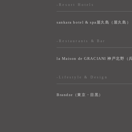
-Resort Hotels
sankara hotel & spa屋久島（屋久島）
-Restaurants & Bar
la Maison de GRACIANI 神戸北野
-Lifestyle & Design
Brandze（東京・目黒）