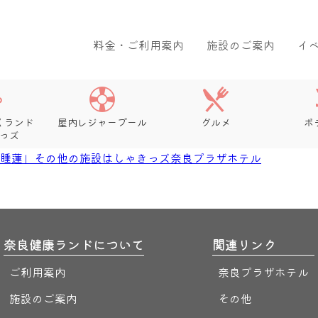
料金・ご利用案内
施設のご案内
イ
くランド
屋内レジャープール
グルメ
ボ
っズ
「睡蓮」
その他の施設
はしゃきっズ
奈良プラザホテル
奈良健康ランドについて
関連リンク
ご利用案内
奈良プラザホテル
施設のご案内
その他