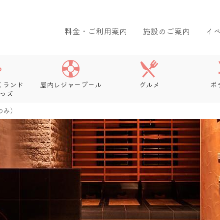
料金・ご利用案内
施設のご案内
イ
くランド
屋内レジャープール
グルメ
ボ
っズ
のみ）