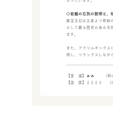
◇岩盤の石別の説明と、
薬宝玉石は古来より奇跡
として最も歴史のある天
ます。
また、アクリルボックス
用し、リラックスしなが
【室 温】🔥🔥 （約4
【湿 度】💧💧💧💧 （