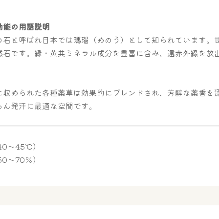
効能の用語説明
の石と呼ばれ日本では瑪瑙（めのう）として知られています。
然石です。緑・黄共ミネラル成分を豊富に含み、遠赤外線を放
に収められた各種薬草は効果的にブレンドされ、芳醇な薬香を
らん発汗に最適な空間です。
0～45℃）
50～70％）