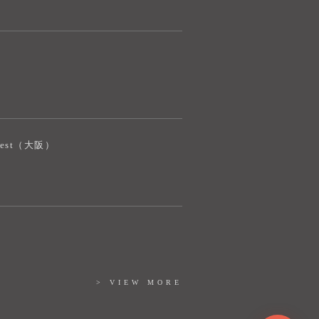
奈良健康ランド AIコンシェルジュです。
ご質問をお伺いします。
iJest（大阪）
> VIEW MORE