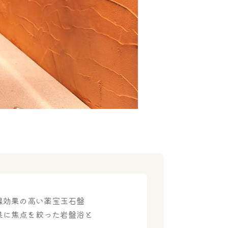
線効果の高い薬宝玉石盤
果に焦点を絞った岩盤浴と