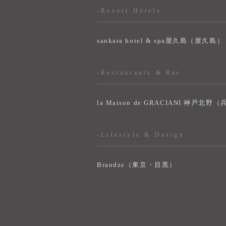
-Resort Hotels
sankara hotel & spa屋久島（屋久島）
-Restaurants & Bar
la Maison de GRACIANI 神戸北野
-Lifestyle & Design
Brandze（東京・目黒）