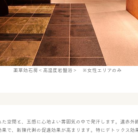
薬草効石房＜高湿度岩盤浴＞ ※女性エリアのみ
れた空間と、五感に心地よい雰囲気の中で発汗します。遠赤外
効果で、新陳代謝の促進効果が高まります。特にデトックス効