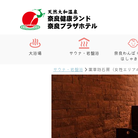
大浴場
サウナ・岩盤浴
奈良わんぱ
はしゃき
サウナ・岩盤浴
薬草効石房（女性エリア