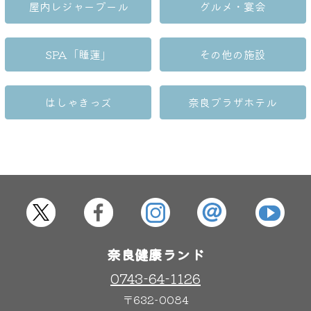
屋内レジャープール
グルメ・宴会
大浴場
サウナ・岩盤浴
SPA「睡蓮」
その他の施設
はしゃきっズ
奈良プラザホテル
屋内レジャープール
グルメ
奈良わんぱくランド
ボディケア
はしゃきっズ
奈良健康ランド
その他施設
ご宿泊
0743-64-1126
〒632-0084