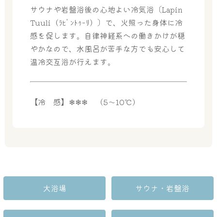
サウナや岩盤浴後の心地よい冷気浴〔Lapin
Tuuli（ﾗﾋﾟﾝﾄｩｰﾘ）〕で、火照った身体に冷
感を促します。自律神経系への働きかけが穏
やかなので、水風呂が苦手な方でも安心して
温冷交互浴が行えます。
【冷 感】❄❄❄ （5～10℃）
大浴場
サウナ・岩盤浴