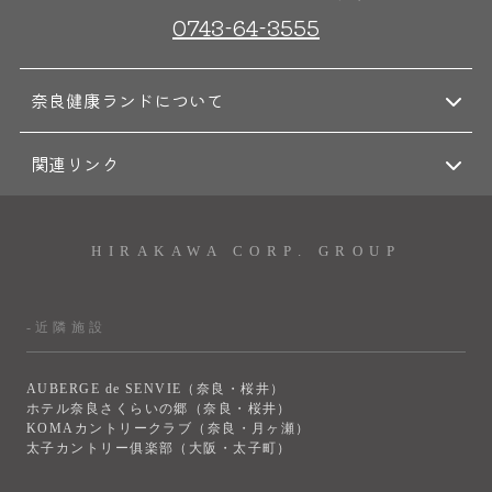
0743-64-3555
大浴場
サウナ・岩盤浴
奈良健康ランドについて
屋内レジャープール
グルメ
関連リンク
奈良わんぱくランド
ボディケア
HIRAKAWA CORP. GROUP
はしゃきっズ
-近隣施設
その他施設
ご宿泊
AUBERGE de SENVIE（奈良・桜井）
ホテル奈良さくらいの郷（奈良・桜井）
KOMAカントリークラブ（奈良・月ヶ瀬）
太子カントリー俱楽部（大阪・太子町）