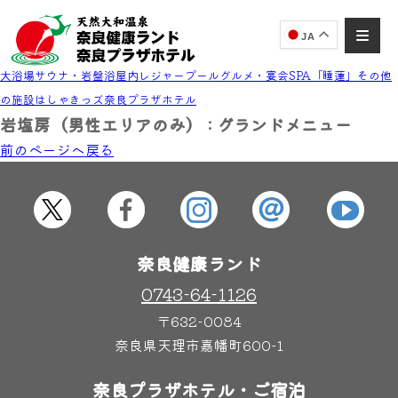
JA
大浴場
サウナ・岩盤浴
屋内レジャープール
グルメ・宴会
SPA「睡蓮」
その他
の施設
はしゃきっズ
奈良プラザホテル
岩塩房（男性エリアのみ） : グランドメニュー
前のページヘ戻る
奈良健康ランド
AIコンシェルジュ
オンライン
奈良健康ランド AIコンシェルジュです。
ご質問をお伺いします。
奈良健康ランド
0743-64-1126
〒632-0084
奈良県天理市嘉幡町600-1
奈良プラザホテル・ご宿泊