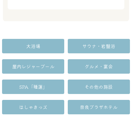
大浴場
サウナ・岩盤浴
大浴場
サウナ・岩盤浴
屋内レジャープール
グルメ・宴会
屋内レジャープール
グルメ
SPA「睡蓮」
その他の施設
奈良わんぱくランド
ボディケア
はしゃきっズ
奈良プラザホテル
はしゃきっズ