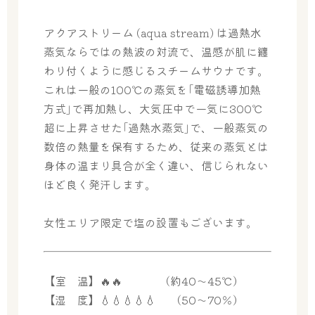
アクアストリーム (aqua stream) は過熱水
蒸気ならではの熱波の対流で、温感が肌に纏
わり付くように感じるスチームサウナです。
これは一般の100℃の蒸気を｢電磁誘導加熱
方式｣で再加熱し、大気圧中で一気に300℃
超に上昇させた｢過熱水蒸気｣で、一般蒸気の
数倍の熱量を保有するため、従来の蒸気とは
身体の温まり具合が全く違い、信じられない
ほど良く発汗します。
女性エリア限定で塩の設置もございます。
【室 温】🔥🔥 （約40～45℃）
【湿 度】💧💧💧💧💧 （50～70％）