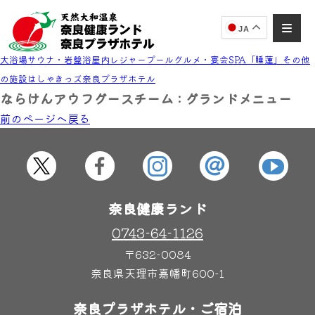
JA
大浴場
サウナ・岩盤浴
屋内レジャープール
グルメ・宴会
SPA「睡蓮」
その他
の施設
はしゃきっズ
奈良プラザホテル
ならけんアウフグースチーム : グランドメニュー
前のページヘ戻る
奈良健康ランド
AIコンシェルジュ
オンライン
奈良健康ランド AIコンシェルジュです。
ご質問をお伺いします。
奈良健康ランド
0743-64-1126
〒632-0084
奈良県天理市嘉幡町600-1
奈良プラザホテル・ご宿泊