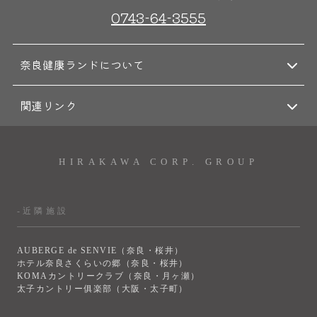
0743-64-3555
大浴場
サウナ・岩盤浴
奈良健康ランドについて
屋内レジャープール
グルメ
関連リンク
奈良わんぱくランド
ボディケア
HIRAKAWA CORP. GROUP
はしゃきっズ
-近隣施設
その他施設
ご宿泊
AUBERGE de SENVIE（奈良・桜井）
ホテル奈良さくらいの郷（奈良・桜井）
KOMAカントリークラブ（奈良・月ヶ瀬）
太子カントリー俱楽部（大阪・太子町）