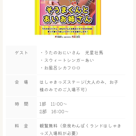
ゲスト
・うたのおにいさん 光星壮馬
・スウィートシンガーあい
・お風呂シカフロロ
会 場
はしゃきっズステージ(大人のみ、お子
様のみでのご入場不可）
時 間
1部 11:00～
2部 16:00～
料 金
観覧無料（奈良わんぱくランドはしゃき
っズ入場料が必要）