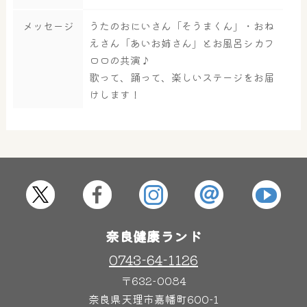
メッセージ
うたのおにいさん「そうまくん」・おね
大浴場
サウナ・岩盤浴
えさん「あいお姉さん」とお風呂シカフ
ロロの共演♪
歌って、踊って、楽しいステージをお届
屋内レジャープール
グルメ
けします！
奈良わんぱくランド
ボディケア
はしゃきっズ
奈良健康ランド
その他施設
ご宿泊
0743-64-1126
〒632-0084
奈良県天理市嘉幡町600-1