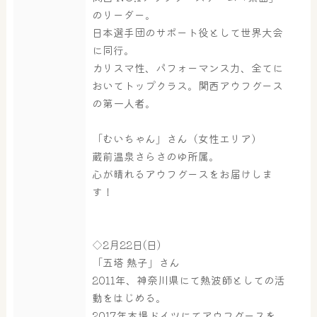
のリーダー。
日本選手団のサポート役として世界大会
に同行。
カリスマ性、パフォーマンス力、全てに
おいてトップクラス。関西アウフグース
の第一人者。
「むいちゃん」さん（女性エリア）
蔵前温泉さらさのゆ所属。
心が晴れるアウフグースをお届けしま
す！
◇2月22日(日)
「五塔 熱子」さん
2011年、神奈川県にて熱波師としての活
動をはじめる。
2017年本場ドイツにてアウフグースを