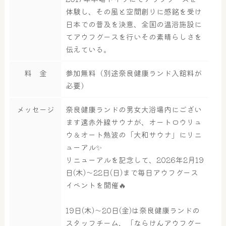
体験し、その風と空間創りに感銘を受け
日本での普及を決意、全国の温浴施設に
てアウフグースを行いその素晴らしさを
伝えている。
大浴場
サウナ・岩盤浴
料 金
参加無料（別途奈良健康ランド入館料が
必要）
屋内レジャープール
グルメ
メッセージ
奈良健康ランドの男女大浴場内にござい
ます遠赤外線サウナが、オートロウリュ
ウ＆オート熱波の「大和サウナ」にリニ
ューアル✨
奈良わんぱくランド
ボディケア
リニューアルを記念して、2026年2月19
はしゃきっズ
日(木)～22日(日)まで毎日アウフグース
イベントを開催🔥
19日(木)～20日(金)は奈良健康ランドの
その他施設
ご宿泊
スタッフチーム、「ならけんアウフグー