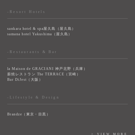
-Resort Hotels
sankara hotel & spa屋久島（屋久島）
samana hotel Yakushima（屋久島）
-Restaurants & Bar
la Maison de GRACIANI 神戸北野（兵庫）
薪焼レストラン The TERRACE（宮崎）
Bar DiJest（大阪）
-Lifestyle & Design
Brandze（東京・目黒）
> VIEW MORE