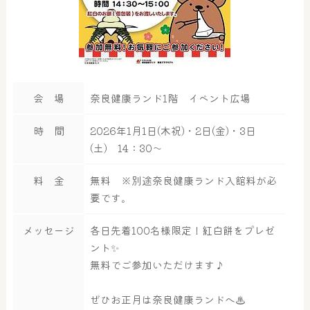
会 場
奈良健康ランド1階 イベント広場
時 間
2026年1月1日(木祝)・2日(金)・3日
(土) 14：30～
料 金
無料 ※別途奈良健康ランド入館料が必
要です。
メッセージ
各日先着100名様限定！紅白餅をプレゼ
ント✨
無料でご参加いただけます♪
ぜひお正月は奈良健康ランドへ♨