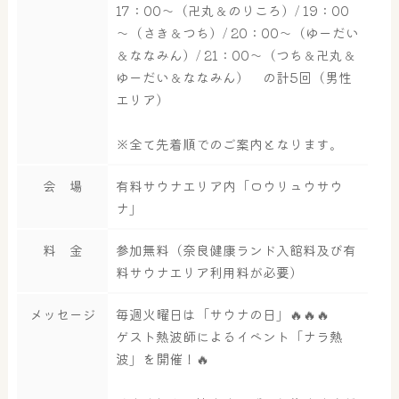
17：00～（卍丸＆のりころ）/ 19：00
～（さき＆つち）/ 20：00～（ゆーだい
＆ななみん）/ 21：00～（つち＆卍丸＆
屋内レジャープール
グルメ
ゆーだい＆ななみん） の計5回（男性
エリア）
※全て先着順でのご案内となります。
奈良わんぱくランド
ボディケア
はしゃきっズ
会 場
有料サウナエリア内「ロウリュウサウ
ナ」
料 金
参加無料（奈良健康ランド入館料及び有
その他施設
ご宿泊
料サウナエリア利用料が必要）
メッセージ
毎週火曜日は「サウナの日」🔥🔥🔥
ゲスト熱波師によるイベント「ナラ熱
波」を開催！🔥