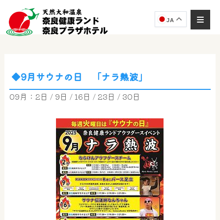
JA
◆9月サウナの日 「ナラ熱波」
奈良健康ランド
AIコンシェルジュ
09月：2日 / 9日 / 16日 / 23日 / 30日
オンライン
奈良健康ランド AIコンシェルジュです。
ご質問をお伺いします。